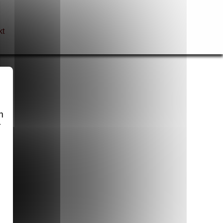
kt
m
r