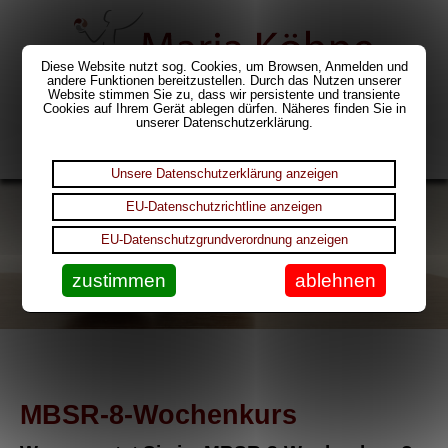
Diese Website nutzt sog. Cookies, um Browsen, Anmelden und
andere Funktionen bereitzustellen. Durch das Nutzen unserer
Website stimmen Sie zu, dass wir persistente und transiente
Cookies auf Ihrem Gerät ablegen dürfen. Näheres finden Sie in
unserer Datenschutzerklärung.
Menü
Unsere Datenschutzerklärung anzeigen
EU-Datenschutzrichtline anzeigen
EU-Datenschutzgrundverordnung anzeigen
zustimmen
ablehnen
MBSR-8-Wochenkurs